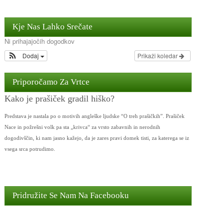
Kje Nas Lahko Srečate
Ni prihajajočih dogodkov
Dodaj
Prikaži koledar
Priporočamo Za Vrtce
Kako je prašiček gradil hiško?
Predstava je nastala po o motivih angleške ljudske “O treh prašičkih”. Prašiček
Nace in požrešni volk pa sta „krivca“ za vrsto zabavnih in nerodnih
dogodivščin, ki nam jasno kažejo, da je zares pravi domek tisti, za katerega se iz
vsega srca potrudimo.
Pridružite Se Nam Na Facebooku