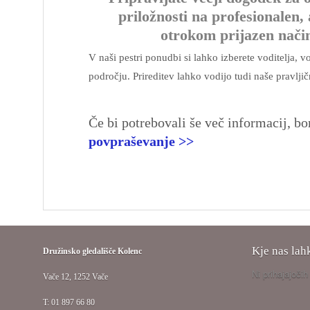
priložnosti na profesionalen,
otrokom prijazen način
V naši pestri ponudbi si lahko izberete voditelja, vo
področju. Prireditev lahko vodijo tudi naše pravlj
Če bi potrebovali še več informacij, bo
povpraševanje >>
Kje nas lah
Družinsko gledališče Kolenc
Ni prihajajoči
Vače 12, 1252 Vače
T: 01 897 66 80