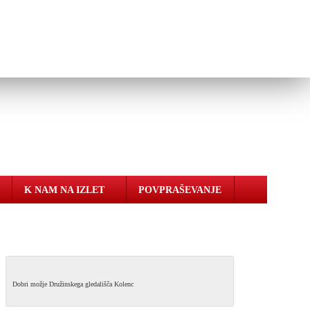
K NAM NA IZLET
POVPRAŠEVANJE
Dobri možje Družinskega gledališča Kolenc