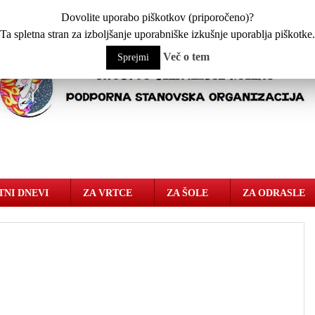
Dovolite uporabo piškotkov (priporočeno)?
Ta spletna stran za izboljšanje uporabniške izkušnje uporablja piškotke.
Več o tem
Sprejmi
TNI DNEVI
ZA VRTCE
ZA ŠOLE
ZA ODRASLE