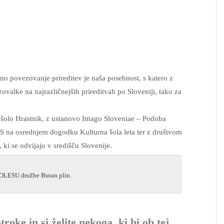
no povezovanje prireditev je naša posebnost, s katero z
alke na najrazličnejših prireditvah po Sloveniji, tako za
šolo Hrastnik, z ustanovo Imago Sloveniae – Podoba
S na osrednjem dogodku Kulturna šola leta ter z društvom
ki se odvijajo v središču Slovenije.
OLESU družbe Butan plin.
roke in si želite nekoga, ki bi ob tej