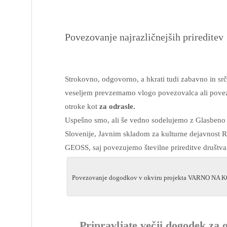
Povezovanje najrazličnejših prireditev
Strokovno, odgovorno, a hkrati tudi zabavno in srč
veseljem prevzemamo vlogo povezovalca ali povezov
otroke kot
za odrasle.
Uspešno smo, ali še vedno sodelujemo z Glasbeno 
Slovenije, Javnim skladom za kulturne dejavnost R
GEOSS, saj povezujemo številne prireditve društva, 
Povezovanje dogodkov v okviru projekta VARNO NA K
Pripravljate večji dogodek za ot