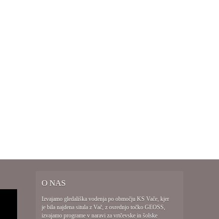
Video
O NAS
predvajalnik
Izvajamo gledališka vodenja po območju KS Vače, kjer
je bila najdena situla z Vač, z osrednjo točko GEOSS,
izvajamo programe v naravi za vrtčevske in šolske