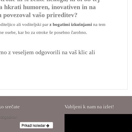
 a hkrati humoren, inovativen in na
 povezoval vašo prireditev?
diteljico ali voditeljski par
z bogatimi izkušnjami
na tem
ične osebe, kar bo za otroke še posebno čarobno.
mo z veseljem odgovorili na vaš klic ali
ko srečate
Vabljeni k nam na izlet!
h dogodkov
Prikaži koledar