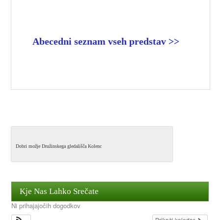
Abecedni seznam vseh predstav >>
Dobri možje Družinskega gledališča Kolenc
Kje Nas Lahko Srečate
Ni prihajajočih dogodkov
Prikaži koledar