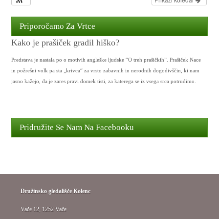
Priporočamo Za Vrtce
Kako je prašiček gradil hiško?
Predstava je nastala po o motivih angleške ljudske “O treh prašičkih”. Prašiček Nace
in požrešni volk pa sta „krivca“ za vrsto zabavnih in nerodnih dogodivščin, ki nam
jasno kažejo, da je zares pravi domek tisti, za katerega se iz vsega srca potrudimo.
Pridružite Se Nam Na Facebooku
Družinsko gledališče Kolenc
Vače 12, 1252 Vače