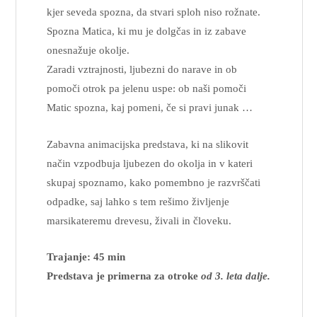
kjer seveda spozna, da stvari sploh niso rožnate.
Spozna Matica, ki mu je dolgčas in iz zabave
onesnažuje okolje.
Zaradi vztrajnosti, ljubezni do narave in ob
pomoči otrok pa jelenu uspe: ob naši pomoči
Matic spozna, kaj pomeni, če si pravi junak …
Zabavna animacijska predstava, ki na slikovit
način vzpodbuja ljubezen do okolja in v kateri
skupaj spoznamo, kako pomembno je razvrščati
odpadke, saj lahko s tem rešimo življenje
marsikateremu drevesu, živali in človeku.
Trajanje: 45 min
Predstava je primerna za otroke
od 3. leta dalje.