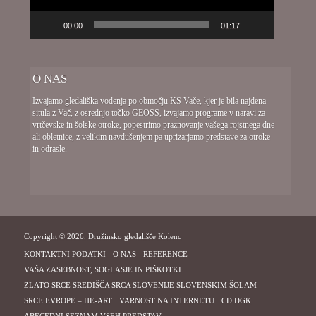
00:00
01:17
O NAS
Izvajamo gledališka vodenja po območju KS Vače, kjer je bila najdena
situla z Vač, z osrednjo točko GEOSS, izvajamo programe v naravi za
vrtčevske in šolske otroke, popestrimo praznovanje vašega rojstnega dne
ali obletnice, z velikim navdušenjem pa uprizarjamo predstave za otroke
in odrasle.
Copyright © 2026. Družinsko gledališče Kolenc
KONTAKTNI PODATKI
O NAS
REFERENCE
VAŠA ZASEBNOST, SOGLASJE IN PIŠKOTKI
ZLATO SRCE SREDIŠČA SRCA SLOVENIJE SLOVENSKIM ŠOLAM
SRCE EVROPE – HE-ART
VARNOST NA INTERNETU
CD DGK
ABECEDNI SEZNAM VSEH PREDSTAV