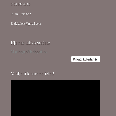
T: 01 897 66 80
M: 041 895 852
E: dgkolenc@gmail.com
Kje nas lahko srečate
Ni prihajajočih dogodkov
Prikaži koledar
Vabljeni k nam na izlet!
Video
predvajalnik