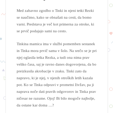
Med zabavno zgodbo o Tinki in njeni tetki Rezki
se naučimo, kako se obnašati na cesti, da bomo
varni. Predstava je več kot primerna za otroke, ki
se prvič podajajo sami na cesto.
Tinkina mamica ima v službi pomemben sestanek
in Tinka mora prvič sama v šolo. Na srečo se je pri
njej oglasila tetka Rezka, a tudi ona nima prav
veliko časa, saj je ravno danes dogovorjena, da bo
preizkusila akrobacije v zraku. Tinki zato da
napravo, ki je njej, v njenih otroških letih kazala
pot. Ko se Tinka odpravi v prometni živžav, pa ji
naprava noče dati pravih odgovorov in Tinka prav
ničesar ne razume. Ojoj! Bi bilo mogoče najbolje,
da ostane kar doma …?