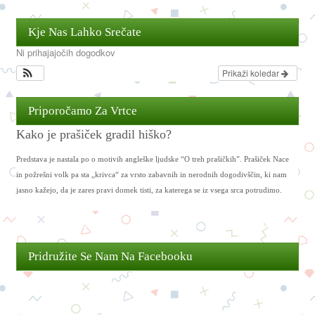
Kje Nas Lahko Srečate
Ni prihajajočih dogodkov
Prikaži koledar
Priporočamo Za Vrtce
Kako je prašiček gradil hiško?
Predstava je nastala po o motivih angleške ljudske “O treh prašičkih”. Prašiček Nace
in požrešni volk pa sta „krivca“ za vrsto zabavnih in nerodnih dogodivščin, ki nam
jasno kažejo, da je zares pravi domek tisti, za katerega se iz vsega srca potrudimo.
Pridružite Se Nam Na Facebooku