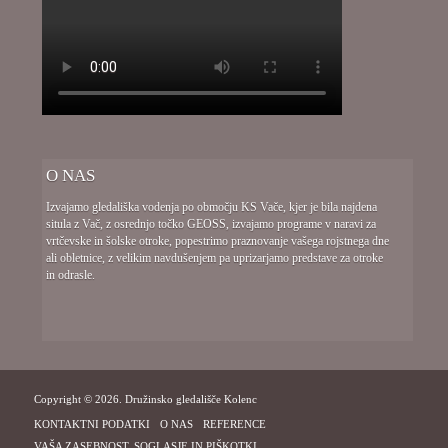
O NAS
Izvajamo gledališka vodenja po območju KS Vače, kjer je bila najdena
situla z Vač, z osrednjo točko GEOSS, izvajamo programe v naravi za
vrtčevske in šolske otroke, popestrimo praznovanje vašega rojstnega dne
ali obletnice, z velikim navdušenjem pa uprizarjamo predstave za otroke
in odrasle.
Copyright © 2026. Družinsko gledališče Kolenc
KONTAKTNI PODATKI
O NAS
REFERENCE
VAŠA ZASEBNOST, SOGLASJE IN PIŠKOTKI