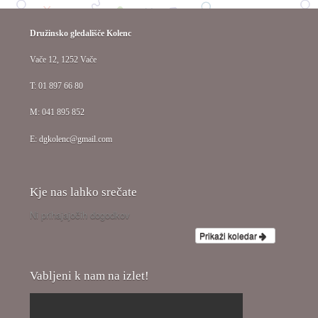
Družinsko gledališče Kolenc
Vače 12, 1252 Vače
T: 01 897 66 80
M: 041 895 852
E: dgkolenc@gmail.com
Kje nas lahko srečate
Ni prihajajočih dogodkov
Prikaži koledar
Vabljeni k nam na izlet!