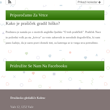
Prikaži koledar
Priporočamo Za Vrtce
Kako je prašiček gradil hiško?
Predstava je nastala po o motivih angleške ljudske “O treh prašičkih”. Prašiček Nace
in požrešni volk pa sta „krivca“ za vrsto zabavnih in nerodnih dogodivščin, ki nam
jasno kažejo, da je zares pravi domek tisti, za katerega se iz vsega srca potrudimo.
Pridružite Se Nam Na Facebooku
Družinsko gledališče Kolenc
Vače 12, 1252 Vače