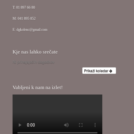
T: 01 897 66 80
M: 041 895 852
E: dgkolenc@gmail.com
Kje nas lahko srečate
Ni prihajajočih dogodkov
Prikaži koledar
Vabljeni k nam na izlet!