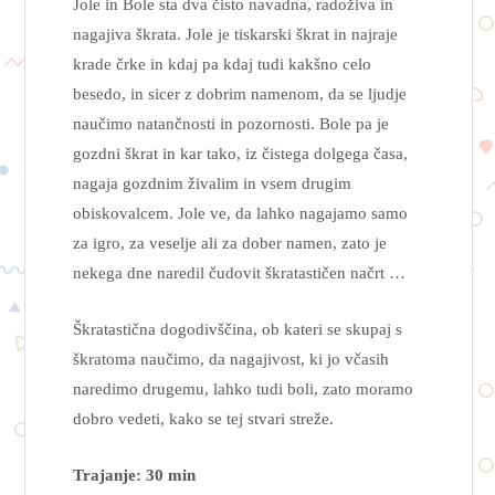
Jole in Bole sta dva čisto navadna, radoživa in
nagajiva škrata. Jole je tiskarski škrat in najraje
krade črke in kdaj pa kdaj tudi kakšno celo
besedo, in sicer z dobrim namenom, da se ljudje
naučimo natančnosti in pozornosti. Bole pa je
gozdni škrat in kar tako, iz čistega dolgega časa,
nagaja gozdnim živalim in vsem drugim
obiskovalcem. Jole ve, da lahko nagajamo samo
za igro, za veselje ali za dober namen, zato je
nekega dne naredil čudovit škratastičen
na
črt …
Škratastič
na
dogodivščina, ob kateri se skupaj s
škratoma naučimo, da nagajivost, ki jo včasih
naredimo drugemu, lahko tudi boli, zato moramo
dobro vedeti, kako se tej stvari streže.
Trajanje: 30 min