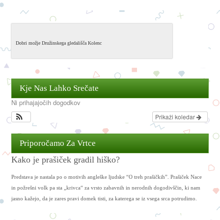
Dobri možje Družinskega gledališča Kolenc
Kje Nas Lahko Srečate
Ni prihajajočih dogodkov
Prikaži koledar
Priporočamo Za Vrtce
Kako je prašiček gradil hiško?
Predstava je nastala po o motivih angleške ljudske “O treh prašičkih”. Prašiček Nace
in požrešni volk pa sta „krivca“ za vrsto zabavnih in nerodnih dogodivščin, ki nam
jasno kažejo, da je zares pravi domek tisti, za katerega se iz vsega srca potrudimo.