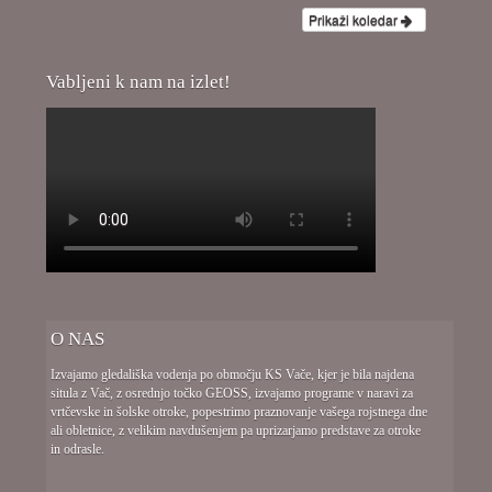
Prikaži koledar
Vabljeni k nam na izlet!
O NAS
Izvajamo gledališka vodenja po območju KS Vače, kjer je bila najdena
situla z Vač, z osrednjo točko GEOSS, izvajamo programe v naravi za
vrtčevske in šolske otroke, popestrimo praznovanje vašega rojstnega dne
ali obletnice, z velikim navdušenjem pa uprizarjamo predstave za otroke
in odrasle.