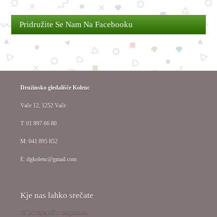
Pridružite Se Nam Na Facebooku
Družinsko gledališče Kolenc
Vače 12, 1252 Vače
T: 01 897 66 80
M: 041 895 852
E: dgkolenc@gmail.com
Kje nas lahko srečate
Ni prihajajočih dogodkov